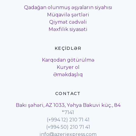
Qadağan olunmuş əşyaların siyahısı
Müqavilə şərtləri
Qiymət cədvəli
Məxfilik siyasəti
KEÇIDLƏR
Karqodan götürülmə
Kuryer ol
Əməkdaşlıq
CONTACT
Bakı şəhəri, AZ 1033, Yəhya Bakuvi küç., 84
*7141
(+994 12) 210 71 41
(+994 50) 210 71 41
info@azeriexpress.com