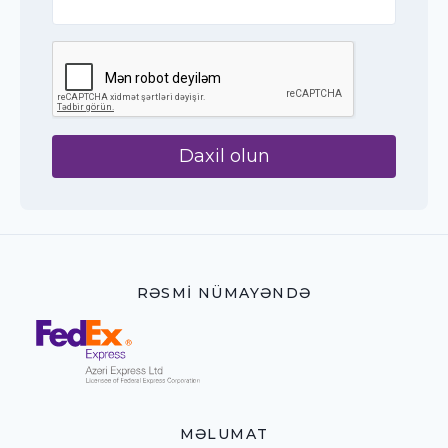
Daxil olun
RƏSMI NÜMAYƏNDƏ
MƏLUMAT